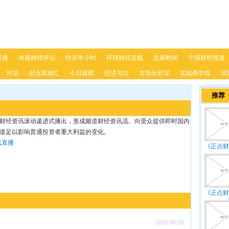
联播
央视财经评论
经济半小时
环球财经连线
交易时间
中国财经报道
对话
创业英雄汇
今日观察
经济与法
市场分析室
实战商学院
回
推荐
财经资讯滚动递进式播出，形成频道财经资讯流。向受众提供即时国内
道足以影响普通投资者重大利益的变化。
线直播
《正点财
《正点财
2026-08-05