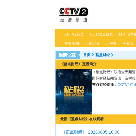
CCTV2首页
CCTV2节目表
经济信息
交换空间
一槌定音
开讲啦
等着我
首页
整点财经
《整点财经》直播简介
《整点财经》联通全天频道
国际财经新闻资讯，及时报
整点财经直播
：
CCTV2在
最新《整点财经》在线观看
《正点财经》 20260805 10:00