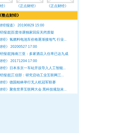
经》
《正点财经》
《正点财经》
《整点财经》
经报道》 20190829 15:00
财经报道]百度传课独家回应关闭质疑
财经》氢燃料电池车价格逐渐接地气 行业...
》 20200527 17:00
财经报道]海南三亚：多家酒店入住率已达九成
》 20171204 17:00
财经》日本东京一车站开设导入人工智能...
财经报道]工信部：研究启动工业互联网三...
财经》德国柏林举行无人机冠军联赛
财经》聚焦世界互联网大会 黑科技规划未...