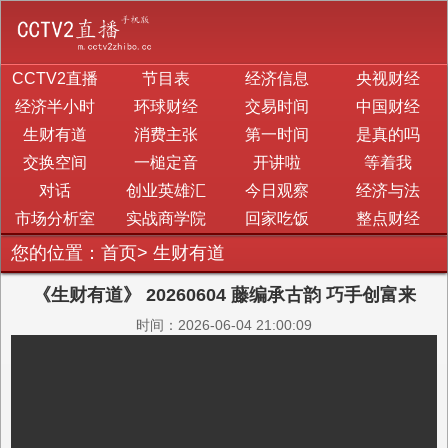
CCTV2直播
节目表
经济信息
央视财经
经济半小时
环球财经
交易时间
中国财经
生财有道
消费主张
第一时间
是真的吗
交换空间
一槌定音
开讲啦
等着我
对话
创业英雄汇
今日观察
经济与法
市场分析室
实战商学院
回家吃饭
整点财经
您的位置：
首页
>
生财有道
《生财有道》 20260604 藤编承古韵 巧手创富来
时间：2026-06-04 21:00:09