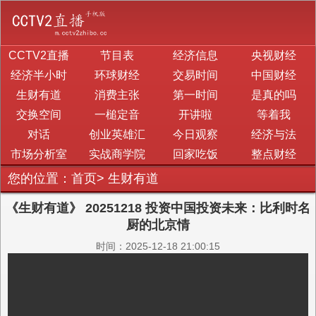
CCTV2直播
节目表
经济信息
央视财经
经济半小时
环球财经
交易时间
中国财经
生财有道
消费主张
第一时间
是真的吗
交换空间
一槌定音
开讲啦
等着我
对话
创业英雄汇
今日观察
经济与法
市场分析室
实战商学院
回家吃饭
整点财经
您的位置：
首页
>
生财有道
《生财有道》 20251218 投资中国投资未来：比利时名
厨的北京情
时间：2025-12-18 21:00:15