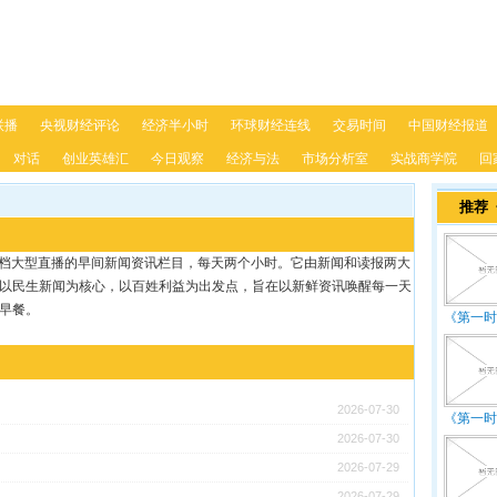
联播
央视财经评论
经济半小时
环球财经连线
交易时间
中国财经报道
对话
创业英雄汇
今日观察
经济与法
市场分析室
实战商学院
回
推荐
的一档大型直播的早间新闻资讯栏目，每天两个小时。它由新闻和读报两大
以民生新闻为核心，以百姓利益为出发点，旨在以新鲜资讯唤醒每一天
早餐。
《第一时
2026-07-30
《第一时
2026-07-30
2026-07-29
2026-07-29