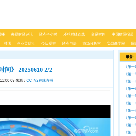
联播
央视财经评论
经济半小时
环球财经连线
交易时间
中国财经报道
对话
创业英雄汇
今日观察
经济与法
市场分析室
实战商学院
回
最新
《第一时
》 20250610 2/2
《第一时
11:00:09
来源：
CCTV2在线直播
《第一时
《第一时
《第一时
《第一时
《第一时
《第一时
《第一时
《第一时